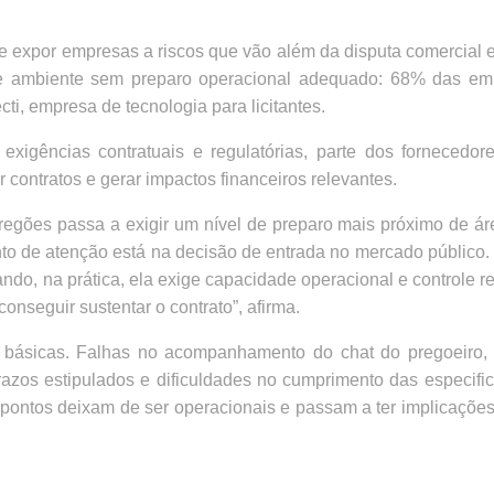
de expor empresas a riscos que vão além da disputa comercial
e ambiente sem preparo operacional adequado: 68% das emp
cti, empresa de tecnologia para licitantes.
exigências contratuais e regulatórias, parte dos fornecedore
contratos e gerar impactos financeiros relevantes.
regões passa a exigir um nível de preparo mais próximo de á
ponto de atenção está na decisão de entrada no mercado públic
do, na prática, ela exige capacidade operacional e controle reg
onseguir sustentar o contrato”, afirma.
básicas. Falhas no acompanhamento do chat do pregoeiro, 
azos estipulados e dificuldades no cumprimento das especifi
pontos deixam de ser operacionais e passam a ter implicações 