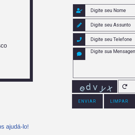
sco
ENVIAR
LIMPAR
s ajudá-lo!