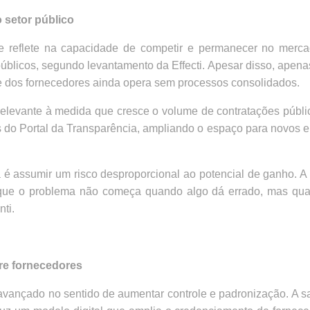
o setor público
e reflete na capacidade de competir e permanecer no merc
úblicos, segundo levantamento da Effecti. Apesar disso, apen
rte dos fornecedores ainda opera sem processos consolidados.
 relevante à medida que cresce o volume de contratações públ
 do Portal da Transparência, ampliando o espaço para novos 
 é assumir um risco desproporcional ao potencial de ganho. A
rque o problema não começa quando algo dá errado, mas qua
nti.
bre fornecedores
vançado no sentido de aumentar controle e padronização. A san