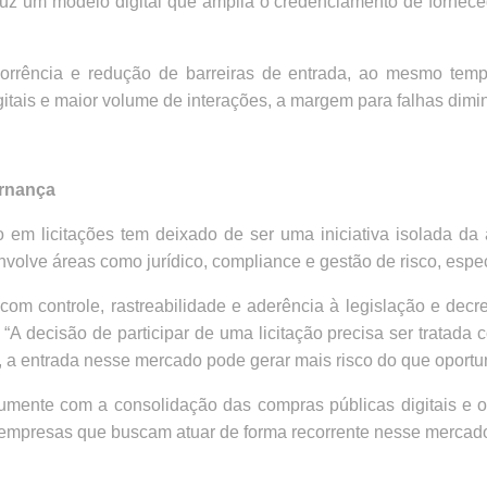
uz um modelo digital que amplia o credenciamento de forneced
orrência e redução de barreiras de entrada, ao mesmo tem
tais e maior volume de interações, a margem para falhas dimin
ernança
o em licitações tem deixado de ser uma iniciativa isolada d
olve áreas como jurídico, compliance e gestão de risco, espec
com controle, rastreabilidade e aderência à legislação e decr
r. “A decisão de participar de uma licitação precisa ser trata
, a entrada nesse mercado pode gerar mais risco do que oportu
umente com a consolidação das compras públicas digitais e o 
 empresas que buscam atuar de forma recorrente nesse mercad