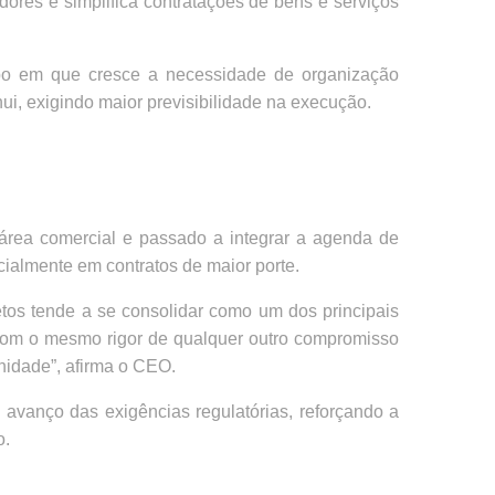
ores e simplifica contratações de bens e serviços
po em que cresce a necessidade de organização
ui, exigindo maior previsibilidade na execução.
a área comercial e passado a integrar a agenda de
ialmente em contratos de maior porte.
etos tende a se consolidar como um dos principais
da com o mesmo rigor de qualquer outro compromisso
nidade”, afirma o CEO.
avanço das exigências regulatórias, reforçando a
o.